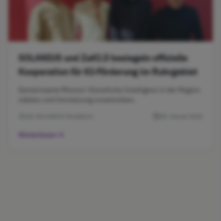
SOLANIUS und ZaKI.D besiegeln offizielle
Kooperation für KI-Förderung im Ruhrgebiet
Gemeinsame Mission: Künstliche Intelligenz in der Region
stärken und Vernetzung vorantreiben.
Die SOLANIUS-Redaktion
28. Januar 2026
Weiterlesen