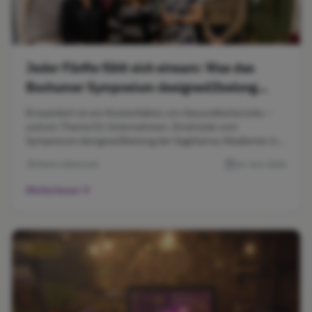
Jeder Fünfte fühlt sich einsam: Was das
Bochumer Symposium designed2belong
Unternehmen sagen will
Einsamkeit ist ein Kostenfaktor, ein Gesundheitsrisiko –
und ein Thema für Unternehmen. Eindrücke vom
Symposium designed2belong der Sagittarius Akademie in
Bochum und Gedanken zur Rolle von KI.
Martin Salwiczek
14. Juni 2026
Weiterlesen
News