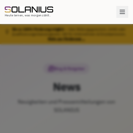
Heute lernen, was morgen zählt.
Bis zu 100% Förderung möglich
— über Bildungsgutschein, AVGS oder
Qualifizierungschancengesetz. Gilt für Unternehmen & Einzelpersonen.
Mehr zur Förderung →
Blog & Ratgeber
News
Neuigkeiten und Pressemitteilungen von
SOLANIUS