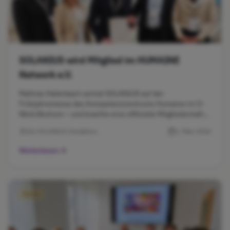
SOLANIUS wird Mitglied im HUMAINE
Network e.V.
Mathias Hallerbach vertrat SOLANIUS auf der
Frühjahrsmesse des Kompetenzzentrums Humaine im O-
Werk Bochum – und brachte eine offizielle Mitgliedschaft
mit.
Die SOLANIUS-Redaktion
1. März 2026
Weiterlesen
News