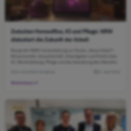
Zwischen Homeoffice, KI und Pflege: NRW
diskutiert die Zukunft der Arbeit
Recap der NRW-Veranstaltung zur Studie „Neue Arbeit":
Wissenschaft, Gewerkschaft, Arbeitgeber und Politik über
KI, Weiterbildung, Pflege und die Gestaltung des Wandels.
Die SOLANIUS-Redaktion
17. April 2026
Weiterlesen
News