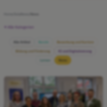
Home
/
SolaNews
/
News
Alle Kategorien
Alle Artikel
Berufe
Bewerbung und Karriere
Bildung und Förderung
KI und Digitalisierung
Lernen
News
News