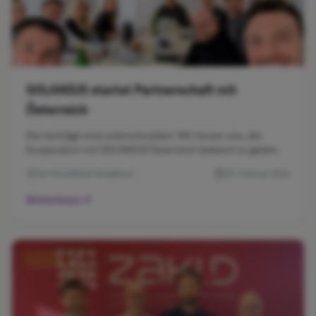
SOLANIUS startet Partnerschaft mit
Österreich
Die Verträge sind unterschrieben: Wir freuen uns, die
Kooperation mit SOLANIUS Österreich bekannt zu geben.
Die SOLANIUS-Redaktion
19. Februar 2026
Weiterlesen
News